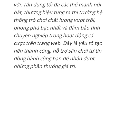
vời. Tận dụng tối đa các thế mạnh nổi
bật, thương hiệu tung ra thị trường hệ
thống trò chơi chất lượng vượt trội,
phong phú bậc nhất và đảm bảo tính
chuyên nghiệp trong hoạt động cá
cược trên trang web. Đây là yếu tố tạo
nên thành công, hỗ trợ sân chơi tự tin
đồng hành cùng bạn để nhận được
những phần thưởng giá trị.