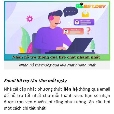
Nhận hỗ trợ thông qua live chat nhanh nhất
Email hỗ trợ tận tâm mỗi ngày
Nhà cái cập nhật phương thức
liên hệ
thông qua email
để hỗ trợ tốt nhất cho mỗi thành viên. Bạn sẽ nhận
được trọn vẹn quyền lợi cũng như tường tận câu hỏi
một cách chi tiết nhất.