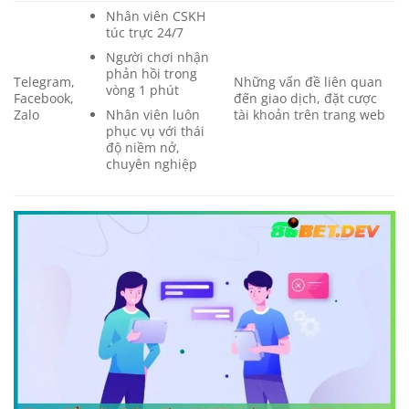
Nhân viên CSKH
túc trực 24/7
Người chơi nhận
phản hồi trong
Telegram,
Những vấn đề liên quan
vòng 1 phút
Facebook,
đến giao dịch, đặt cược
Nhân viên luôn
Zalo
tài khoản trên trang web
phục vụ với thái
độ niềm nở,
chuyên nghiệp