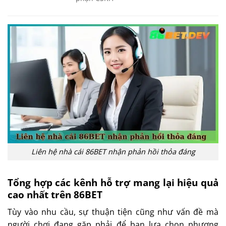
Liên hệ nhà cái 86BET nhận phản hồi thỏa đáng
Tổng hợp các kênh hỗ trợ mang lại hiệu quả
cao nhất trên 86BET
Tùy vào nhu cầu, sự thuận tiện cũng như vấn đề mà
người chơi đang gặp phải để bạn lựa chọn phương