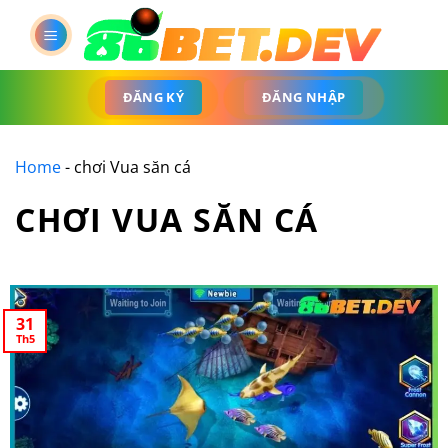
ĐĂNG KÝ
ĐĂNG NHẬP
Home
-
chơi Vua săn cá
CHƠI VUA SĂN CÁ
31
Th5