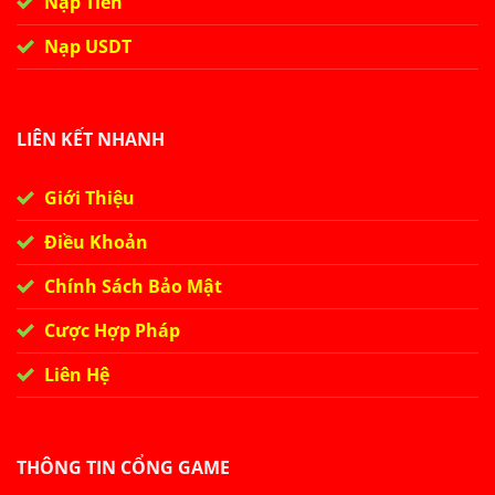
Nạp Tiền
Nạp USDT
LIÊN KẾT NHANH
Giới Thiệu
Điều Khoản
Chính Sách Bảo Mật
Cược Hợp Pháp
Liên Hệ
THÔNG TIN CỔNG GAME